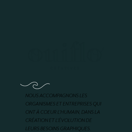
NOUS ACCOMPAGNONS LES
ORGANISMES ET ENTREPRISES QUI
ONT À COEUR L'HUMAIN, DANS LA
CRÉATION ET L'ÉVOLUTION DE
LEURS BESOINS GRAPHIQUES.